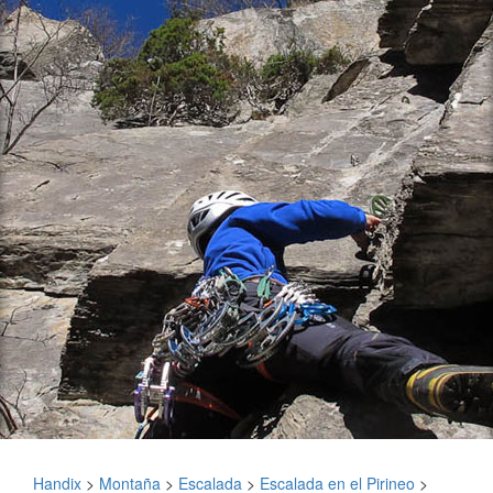
Handix
>
Montaña
>
Escalada
>
Escalada en el Pirineo
>