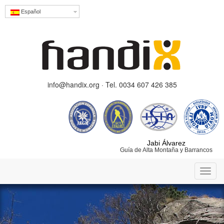
Español
info@handix.org · Tel. 0034 607 426 385
Jabi Álvarez
Guía de Alta Montaña y Barrancos
Toggl
navig