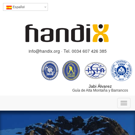
Español
info@handix.org · Tel. 0034 607 426 385
Jabi Álvarez
Guía de Alta Montaña y Barrancos
Toggl
navig