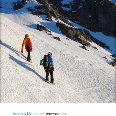
Handix
>
Montaña
>
Ascensiones