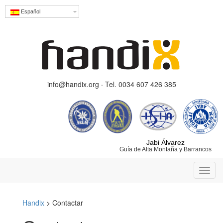
Español
info@handix.org · Tel. 0034 607 426 385
Jabi Álvarez
Guía de Alta Montaña y Barrancos
Toggl
navig
Handix
>
Contactar