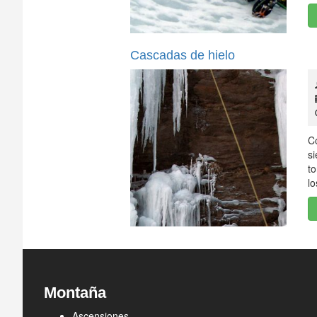
Cascadas de hielo
C
si
to
l
Montaña
Ascensiones