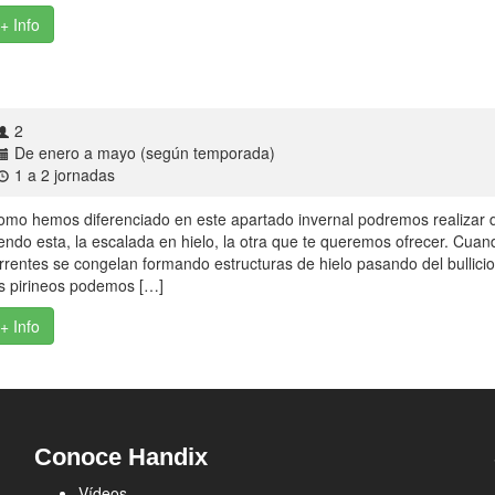
+ Info
2
De enero a mayo (según temporada)
1 a 2 jornadas
omo hemos diferenciado en este apartado invernal podremos realizar d
endo esta, la escalada en hielo, la otra que te queremos ofrecer. Cuand
rrentes se congelan formando estructuras de hielo pasando del bullicio d
os pirineos podemos […]
+ Info
Conoce Handix
Vídeos