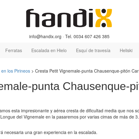
info@handix.org · Tel. 0034 607 426 385
Ferratas
Escalada en Hielo
Esquí de travesía
Heliski
 en los Pirineos
>
Cresta Petit Vignemale-punta Chausenque-pitón Ca
nemale-punta Chausenque-pi
mos esta impresionante y aérea cresta de dificultad media que nos so
 Longue del Vignemale en la pasaremos por varias cimas de más de 3.0
erá necesaria una gran experiencia en la escalada.