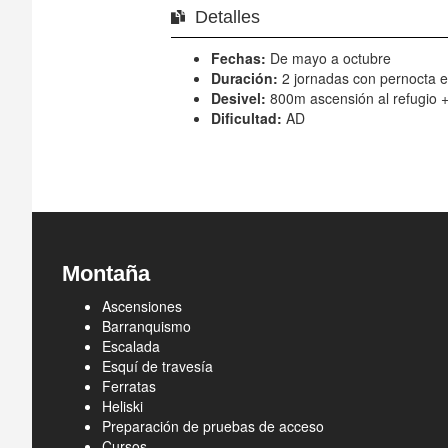
Detalles
Fechas:
De mayo a octubre
Duración:
2 jornadas con pernocta e
Desivel:
800m ascensión al refugio 
Dificultad:
AD
Montaña
Ascensiones
Barranquismo
Escalada
Esquí de travesía
Ferratas
Heliski
Preparación de pruebas de acceso
Cursos