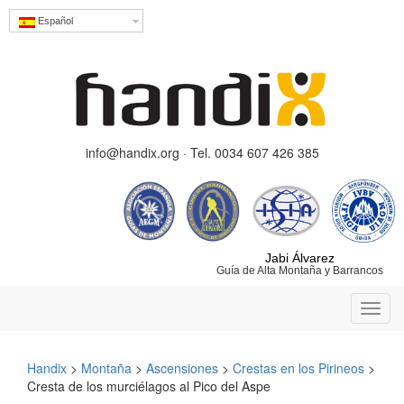
Español
info@handix.org · Tel. 0034 607 426 385
Jabi Álvarez
Guía de Alta Montaña y Barrancos
Toggl
navig
Handix
>
Montaña
>
Ascensiones
>
Crestas en los Pirineos
>
Cresta de los murciélagos al Pico del Aspe