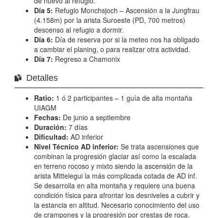
de nuevo al refugio.
Día 5:
Refugio Monchsjoch – Ascensión a la Jungfrau
(4.158m) por la arista Suroeste (PD, 700 metros)
descenso al refugio a dormir.
Día 6:
Día de reserva por si la meteo nos ha obligado
a cambiar el planing, o para realizar otra actividad.
Día 7:
Regreso a Chamonix
Detalles
Ratio:
1 ó 2 participantes – 1 guía de alta montaña
UIAGM
Fechas:
De junio a septiembre
Duración:
7 días
Dificultad:
AD inferior
Nivel Técnico AD inferior:
Se trata ascensiones que
combinan la progresión glaciar así como la escalada
en terreno rocoso y mixto siendo la ascensión de la
arista Mittelegui la más complicada cotada de AD inf.
Se desarrolla en alta montaña y requiere una buena
condición física para afrontar los desniveles a cubrir y
la estancia en altitud. Necesario conocimiento del uso
de crampones y la progresión por crestas de roca.