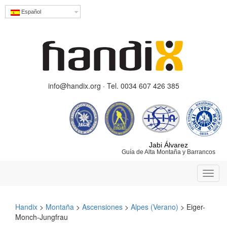
Español
info@handix.org · Tel. 0034 607 426 385
Jabi Álvarez
Guía de Alta Montaña y Barrancos
Toggl
navig
Handix
>
Montaña
>
Ascensiones
>
Alpes (Verano)
>
Eiger-
Monch-Jungfrau