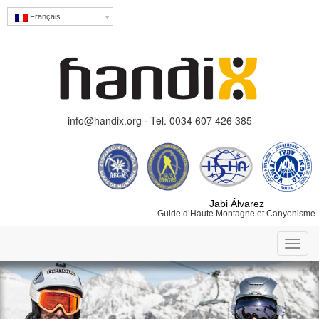
Français
info@handix.org · Tel. 0034 607 426 385
Jabi Álvarez
Guide d’Haute Montagne et Canyonisme
Toggl
navig