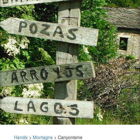
Handix
>
Montagne
>
Canyonisme