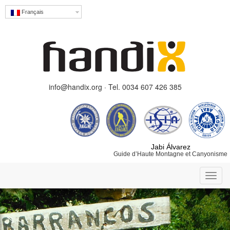
Français
info@handix.org · Tel. 0034 607 426 385
Jabi Álvarez
Guide d’Haute Montagne et Canyonisme
Toggl
navig