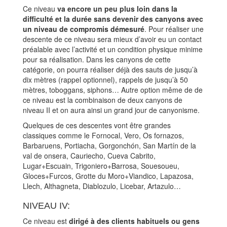
Ce niveau
va encore un peu plus loin dans la
difficulté et la durée sans devenir des canyons avec
un niveau de compromis démesuré
. Pour réaliser une
descente de ce niveau sera mieux d’avoir eu un contact
préalable avec l’activité et un condition physique minime
pour sa réalisation. Dans les canyons de cette
catégorie, on pourra réaliser déjà des sauts de jusqu’à
dix mètres (rappel optionnel), rappels de jusqu’à 50
mètres, toboggans, siphons… Autre option même de de
ce niveau est la combinaison de deux canyons de
niveau II et on aura ainsi un grand jour de canyonisme.
Quelques de ces descentes vont être grandes
classiques comme le Fornocal, Vero, Os fornazos,
Barbaruens, Portiacha, Gorgonchón, San Martín de la
val de onsera, Cauriecho, Cueva Cabrito,
Lugar+Escuain, Trigoniero+Barrosa, Souesoueu,
Gloces+Furcos, Grotte du Moro+Viandico, Lapazosa,
Llech, Althagneta, Diablozulo, Licebar, Artazulo…
NIVEAU IV:
Ce niveau est
dirigé à des clients habituels ou gens