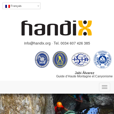
Français
info@handix.org · Tel. 0034 607 426 385
Jabi Álvarez
Guide d’Haute Montagne et Canyonisme
Toggl
navig