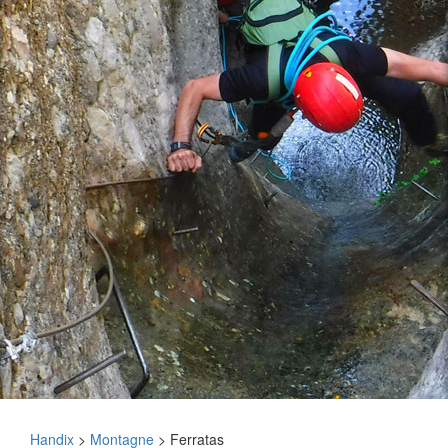
Handix
>
Montagne
>
Ferratas