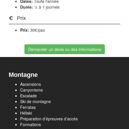
Dates:
Toute l'année
Durée:
½ à 1 journée
Prix
Prix:
30€/pax
Demander un devis ou des informations
Montagne
Ascensions
Canyonisme
Escalade
Ski de montagne
Ferratas
Héliski
Préparation d’épreuves d’accès
Formations