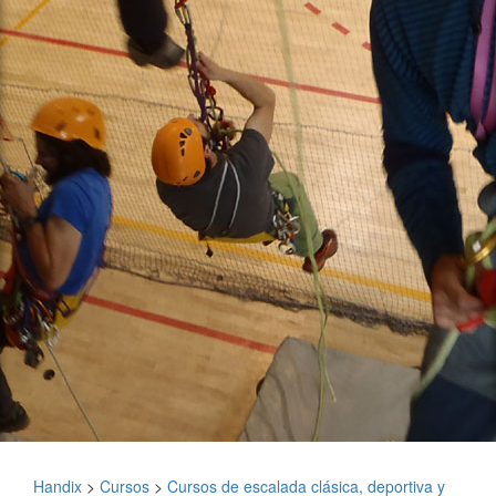
Handix
>
Cursos
>
Cursos de escalada clásica, deportiva y