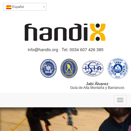
Español
info@handix.org · Tel. 0034 607 426 385
Jabi Álvarez
Guía de Alta Montaña y Barrancos
Toggl
navig