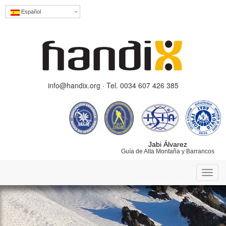
Español
info@handix.org · Tel. 0034 607 426 385
Jabi Álvarez
Guía de Alta Montaña y Barrancos
Toggl
navig